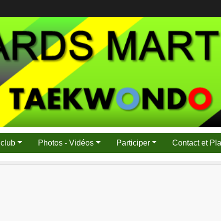
 club
Photos - Vidéos
Participer
Contact et Pl