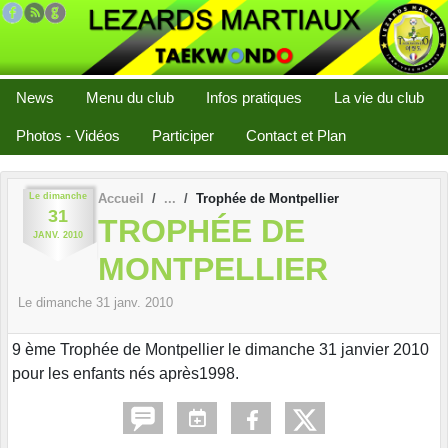
Panneau de gestion des cookies
News
Menu du club
Infos pratiques
La vie du club
Photos - Vidéos
Participer
Contact et Plan
Le
dimanche
Accueil
Trophée de Montpellier
31
TROPHÉE DE
JANV.
2010
MONTPELLIER
Le
dimanche
31
janv.
2010
9 ème Trophée de Montpellier le dimanche 31 janvier 2010
pour les enfants nés après1998.