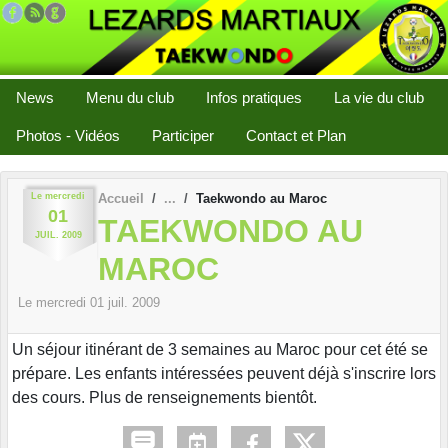
Panneau de gestion des cookies
News
Menu du club
Infos pratiques
La vie du club
Photos - Vidéos
Participer
Contact et Plan
Le
mercredi
Accueil
Taekwondo au Maroc
01
TAEKWONDO AU
JUIL.
2009
MAROC
Le
mercredi
01
juil.
2009
Un séjour itinérant de 3 semaines au Maroc pour cet été se
prépare. Les enfants intéressées peuvent déjà s'inscrire lors
des cours. Plus de renseignements bientôt.