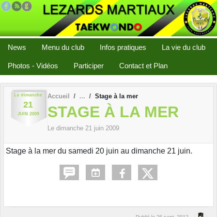
Panneau de gestion des cookies
News
Menu du club
Infos pratiques
La vie du club
Photos - Vidéos
Participer
Contact et Plan
Le
dimanche
Accueil
Stage à la mer
21
STAGE À LA MER
JUIN
2009
Le
dimanche
21
juin
2009
Stage à la mer du samedi 20 juin au dimanche 21 juin.