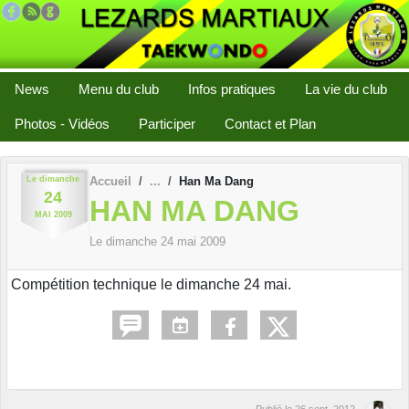
Panneau de gestion des cookies
News
Menu du club
Infos pratiques
La vie du club
Photos - Vidéos
Participer
Contact et Plan
Le
dimanche
Accueil
Han Ma Dang
24
HAN MA DANG
MAI
2009
Le
dimanche
24
mai
2009
Compétition technique le dimanche 24 mai.