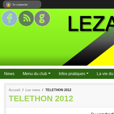
Panneau de gestion des cookies
Se connecter
News
Menu du club
Infos pratiques
La vie du
Accueil
Les news
TELETHON 2012
TELETHON 2012