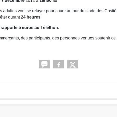
 7 décembre
2012 à
18h00
au
s adultes vont se relayer pour courir autour du stade des Costi
rêter durant
24 heures
.
rapporte 5 euros au Téléthon.
merçants, des participants, des personnes venues soutenir ce d