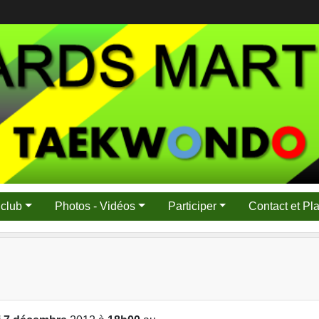
 club
Photos - Vidéos
Participer
Contact et Pl