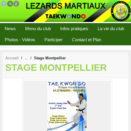
Panneau de gestion des cookies
News
Menu du club
Infos pratiques
La vie du club
Photos - Vidéos
Participer
Contact et Plan
Accueil
Stage Montpellier
STAGE MONTPELLIER