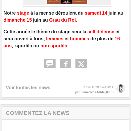
Notre
stage
à la mer se déroulera du
samedi 14
juin au
dimanche 15
juin au
Grau du Roi.
Cette année le thème du stage sera la
self défense
et
sera ouvert à tous,
femmes
et
hommes
de plus de
16
ans
, sportifs ou
non sportifs
.
Voir toutes les news
Publié le
20 avril 2014
par
Jean-Yves MARQUES
COMMENTEZ LA NEWS