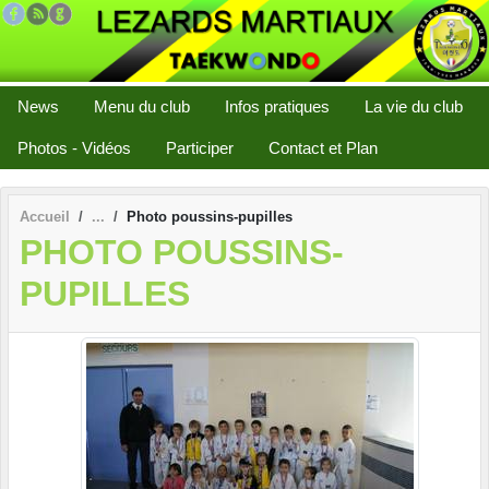
Panneau de gestion des cookies
News
Menu du club
Infos pratiques
La vie du club
Photos - Vidéos
Participer
Contact et Plan
Accueil
Photo poussins-pupilles
PHOTO POUSSINS-
PUPILLES