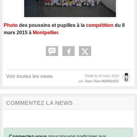
Photo
des poussins et pupilles à la
compétition
du 8
mars 2015 à
Montpellier
.
Voir toutes les news
Publié le
15 mars 2015
par
Jean-Yves MARQUES
COMMENTEZ LA NEWS
Connectez-vous
pour pouvoir participer aux