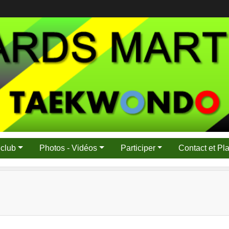
 club
Photos - Vidéos
Participer
Contact et Pl