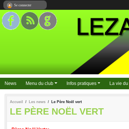
Panneau de gestion des cookies
Se connecter
News
Menu du club
Infos pratiques
La vie du
Accueil
Les news
Le Père Noël vert
LE PÈRE NOËL VERT