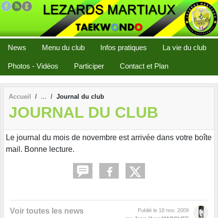
Panneau de gestion des cookies
News
Menu du club
Infos pratiques
La vie du club
Photos - Vidéos
Participer
Contact et Plan
Accueil
Journal du club
JOURNAL DU CLUB
Le journal du mois de novembre est arrivée dans votre boîte
mail. Bonne lecture.
Voir toutes les news
Publié le
18 nov. 2009