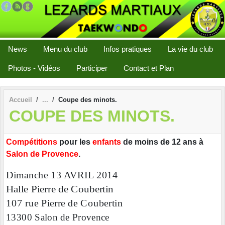
Panneau de gestion des cookies
News
Menu du club
Infos pratiques
La vie du club
Photos - Vidéos
Participer
Contact et Plan
Accueil
Coupe des minots.
COUPE DES MINOTS.
Compétitions
pour les
enfants
de moins de 12 ans à
Salon de Provence
.
Dimanche 13 AVRIL 2014
Halle Pierre de Coubertin
107 rue Pierre de Coubertin
13300 Salon de Provence