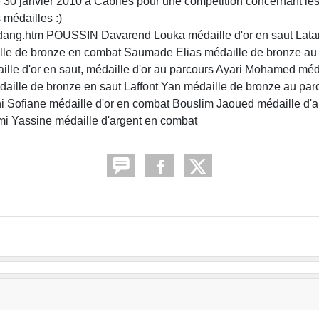
 30 janvier 2010 à Cabries pour une compétition concernant les
 médailles :)
dang.htm POUSSIN Davarend Louka médaille d'or en saut Lata
ille de bronze en combat Saumade Elias médaille de bronze au
le d'or en saut, médaille d'or au parcours Ayari Mohamed méda
daille de bronze en saut Laffont Yan médaille de bronze au par
 Sofiane médaille d'or en combat Bouslim Jaoued médaille d'a
mi Yassine médaille d'argent en combat