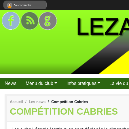
Panneau de gestion des cookies
Se connecter
News
Menu du club
Infos pratiques
La vie du
Accueil
Les news
Compétition Cabries
COMPÉTITION CABRIES