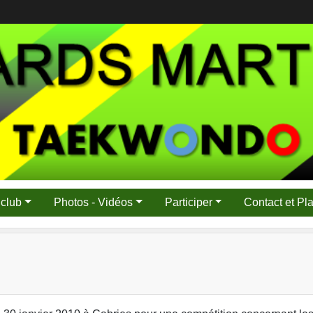
 club
Photos - Vidéos
Participer
Contact et Pl