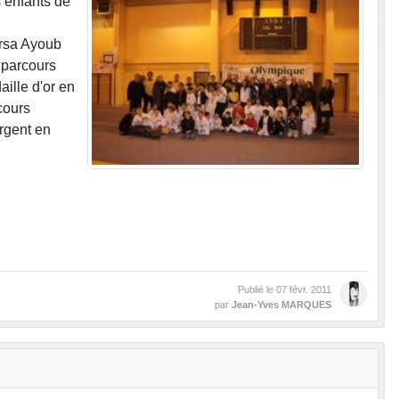
 enfants de
rsa Ayoub
 parcours
ille d'or en
cours
rgent en
Publié le
07 févr. 2011
par
Jean-Yves MARQUES