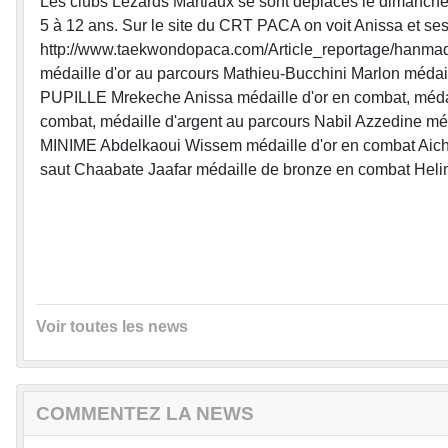
Les clubs Lézards Martiaux se sont déplacés le dimanche
5 à 12 ans. Sur le site du CRT PACA on voit Anissa et ses
http://www.taekwondopaca.com/Article_reportage/hanma
médaille d'or au parcours Mathieu-Bucchini Marlon méda
PUPILLE Mrekeche Anissa médaille d'or en combat, médail
combat, médaille d'argent au parcours Nabil Azzedine mé
MINIME Abdelkaoui Wissem médaille d'or en combat Aichi
saut Chaabate Jaafar médaille de bronze en combat Heli
Voir toutes les news
COMMENTEZ LA NEWS