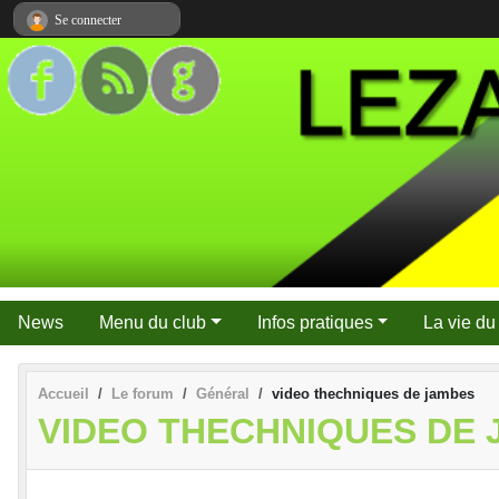
Panneau de gestion des cookies
Se connecter
News
Menu du club
Infos pratiques
La vie du
Accueil
Le forum
Général
video thechniques de jambes
VIDEO THECHNIQUES DE