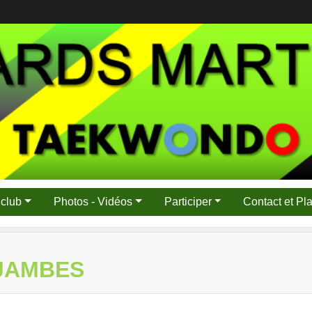
 club
Photos - Vidéos
Participer
Contact et Pl
 JAMBES